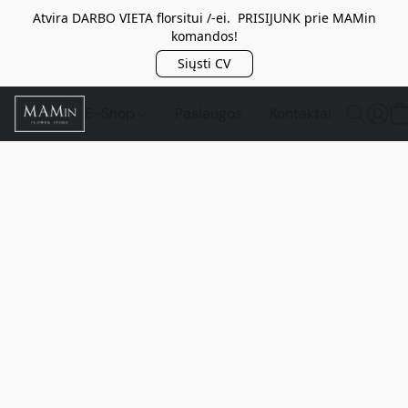
Atvira DARBO VIETA florsitui /-ei. PRISIJUNK prie MAMin
komandos!
Siųsti CV
E-Shop
Paslaugos
Kontaktai