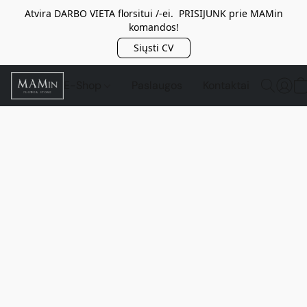
Atvira DARBO VIETA florsitui /-ei. PRISIJUNK prie MAMin
komandos!
Siųsti CV
E-Shop
Paslaugos
Kontaktai