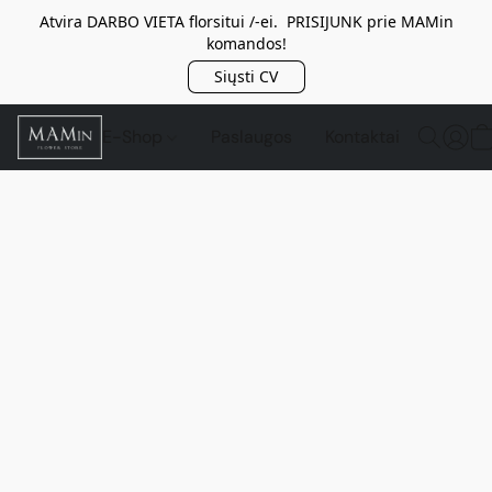
Atvira DARBO VIETA florsitui /-ei. PRISIJUNK prie MAMin
komandos!
Siųsti CV
E-Shop
Paslaugos
Kontaktai