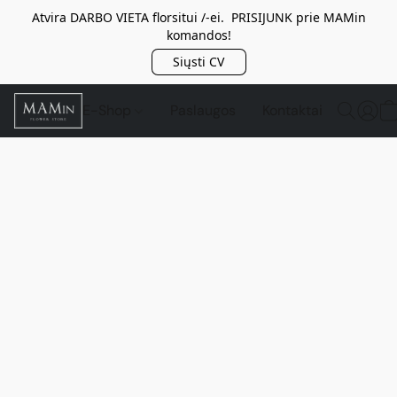
Atvira DARBO VIETA florsitui /-ei. PRISIJUNK prie MAMin
komandos!
Siųsti CV
E-Shop
Paslaugos
Kontaktai