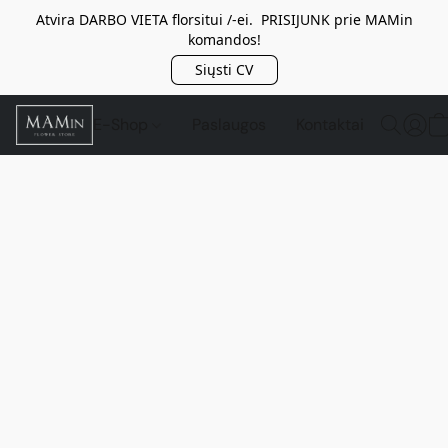
Atvira DARBO VIETA florsitui /-ei. PRISIJUNK prie MAMin
komandos!
Siųsti CV
E-Shop
Paslaugos
Kontaktai