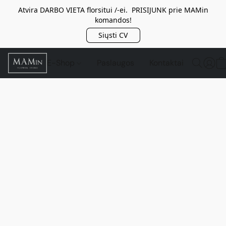
Atvira DARBO VIETA florsitui /-ei. PRISIJUNK prie MAMin
komandos!
Siųsti CV
E-Shop
Paslaugos
Kontaktai