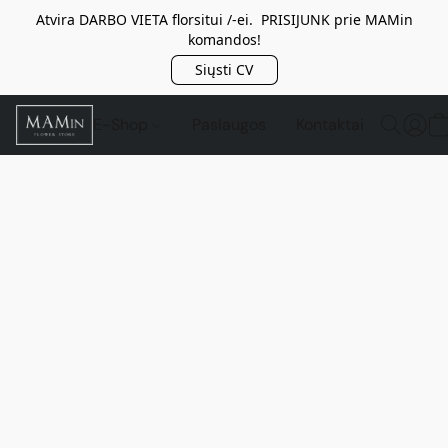
Atvira DARBO VIETA florsitui /-ei. PRISIJUNK prie MAMin
komandos!
Siųsti CV
E-Shop
Paslaugos
Kontaktai