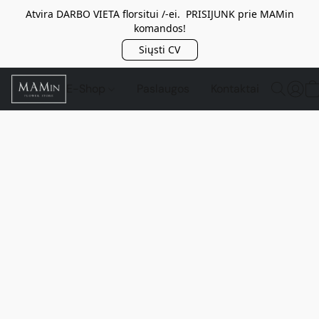
Atvira DARBO VIETA florsitui /-ei. PRISIJUNK prie MAMin
komandos!
Siųsti CV
E-Shop
Paslaugos
Kontaktai