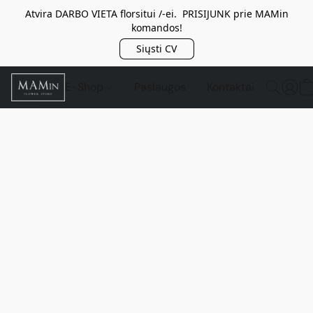
Atvira DARBO VIETA florsitui /-ei. PRISIJUNK prie MAMin
komandos!
Siųsti CV
E-Shop
Paslaugos
Kontaktai