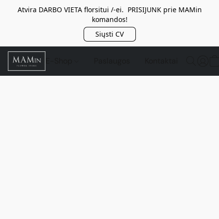
Atvira DARBO VIETA florsitui /-ei. PRISIJUNK prie MAMin
komandos!
Siųsti CV
E-Shop
Paslaugos
Kontaktai