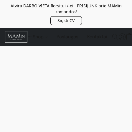
Atvira DARBO VIETA florsitui /-ei. PRISIJUNK prie MAMin
komandos!
Siųsti CV
E-Shop
Paslaugos
Kontaktai