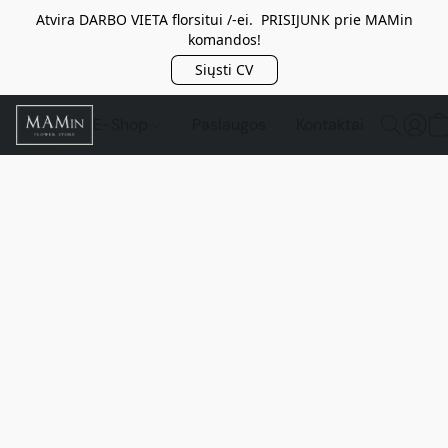
Atvira DARBO VIETA florsitui /-ei. PRISIJUNK prie MAMin
komandos!
Siųsti CV
E-Shop
Paslaugos
Kontaktai