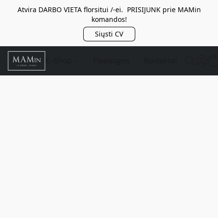
Atvira DARBO VIETA florsitui /-ei. PRISIJUNK prie MAMin
komandos!
Siųsti CV
E-Shop
Paslaugos
Kontaktai