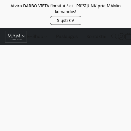
Atvira DARBO VIETA florsitui /-ei. PRISIJUNK prie MAMin
komandos!
Siųsti CV
E-Shop
Paslaugos
Kontaktai