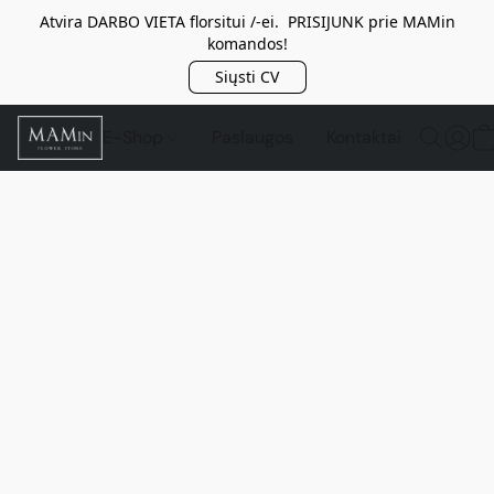
Atvira DARBO VIETA florsitui /-ei. PRISIJUNK prie MAMin
komandos!
Siųsti CV
E-Shop
Paslaugos
Kontaktai