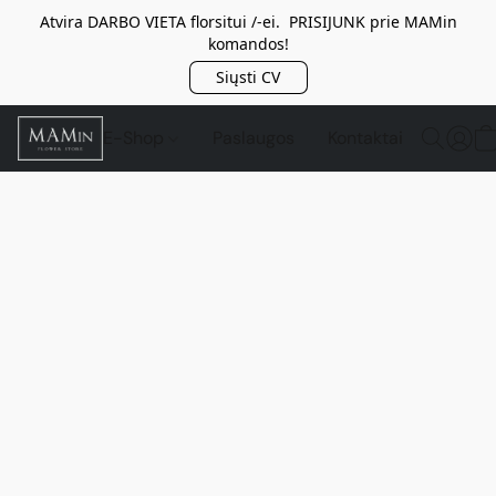
Atvira DARBO VIETA florsitui /-ei. PRISIJUNK prie MAMin
komandos!
Siųsti CV
E-Shop
Paslaugos
Kontaktai