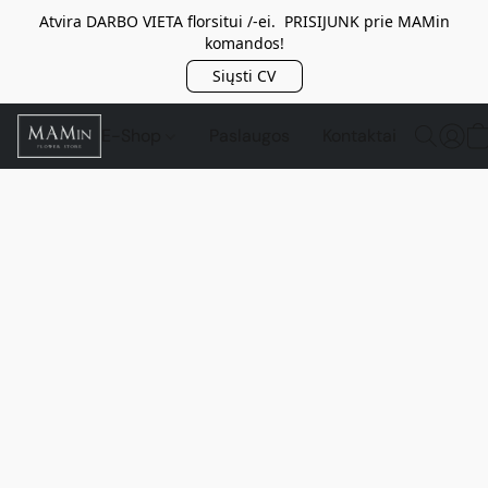
Atvira DARBO VIETA florsitui /-ei. PRISIJUNK prie MAMin
komandos!
Siųsti CV
E-Shop
Paslaugos
Kontaktai