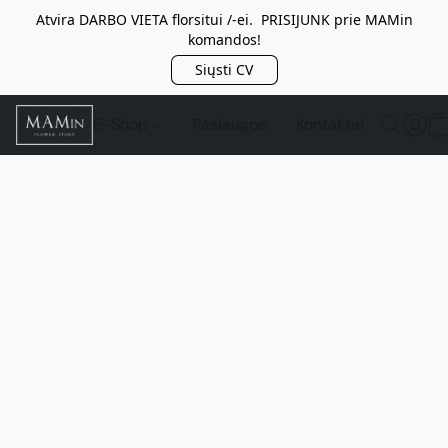
Atvira DARBO VIETA florsitui /-ei. PRISIJUNK prie MAMin
komandos!
Siųsti CV
E-Shop
Paslaugos
Kontaktai