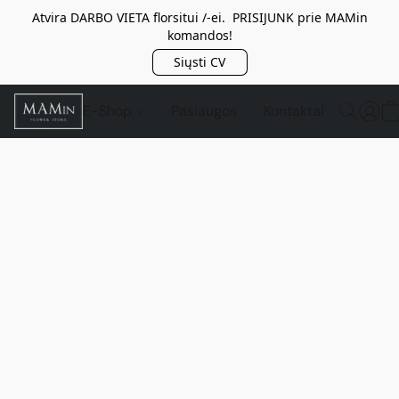
Atvira DARBO VIETA florsitui /-ei. PRISIJUNK prie MAMin
komandos!
Siųsti CV
E-Shop
Paslaugos
Kontaktai