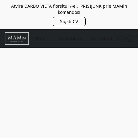
Atvira DARBO VIETA florsitui /-ei. PRISIJUNK prie MAMin
komandos!
Siųsti CV
E-Shop
Paslaugos
Kontaktai