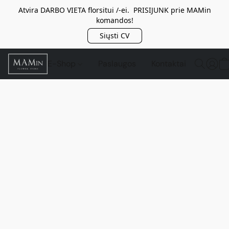
Atvira DARBO VIETA florsitui /-ei. PRISIJUNK prie MAMin
komandos!
Siųsti CV
E-Shop
Paslaugos
Kontaktai