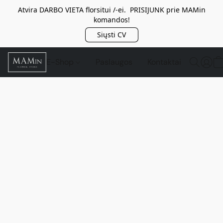
Atvira DARBO VIETA florsitui /-ei. PRISIJUNK prie MAMin
komandos!
Siųsti CV
E-Shop
Paslaugos
Kontaktai